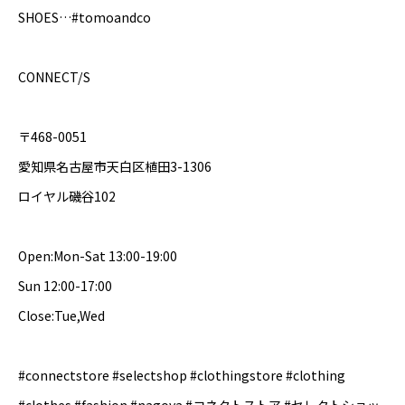
SHOES…#tomoandco
CONNECT/S
〒468-0051
愛知県名古屋市天白区植田3-1306
ロイヤル磯谷102
Open:Mon-Sat 13:00-19:00
Sun 12:00-17:00
Close:Tue,Wed
#connectstore #selectshop #clothingstore #clothing