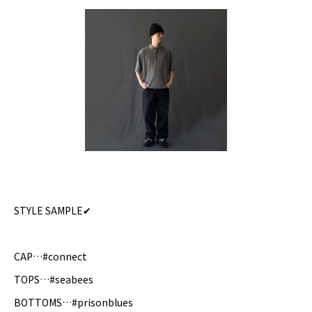
STYLE SAMPLE✔︎
CAP…#connect
TOPS…#seabees
BOTTOMS…#prisonblues