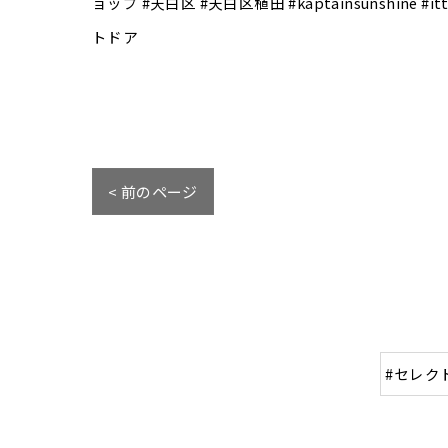
ョップ #天白区 #天白区植田 #kaptainsunshine
トドア
< 前のページ
#セレク