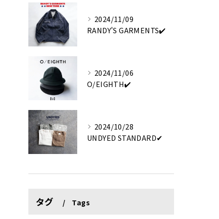
2024/11/09
RANDY'S GARMENTS✔️
2024/11/06
O/EIGHTH✔️
2024/10/28
UNDYED STANDARD✔︎
タグ
Tags