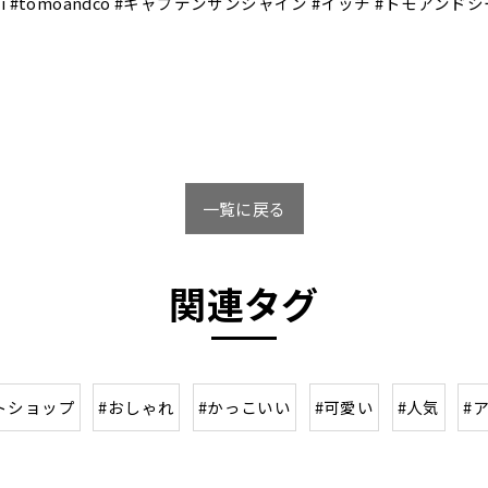
 #itti #tomoandco #キャプテンサンシャイン #イッチ #トモア
一覧に戻る
関連タグ
トショップ
#おしゃれ
#かっこいい
#可愛い
#人気
#