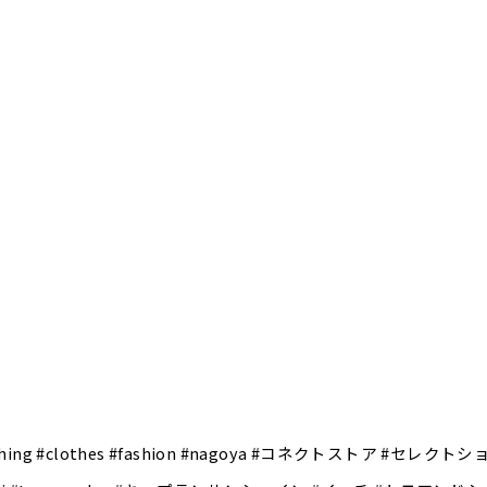
tore #clothing #clothes #fashion #nagoya #コネクト