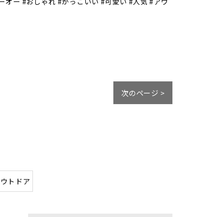
ンドシーオー #おしゃれ #かっこいい #可愛い #人気 #アウ
次のページ >
アウトドア